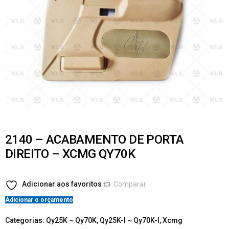
2140 – ACABAMENTO DE PORTA
DIREITO – XCMG QY70K
Adicionar aos favoritos
Comparar
Adicionar o orçamento
Categorias:
Qy25K ~ Qy70K
,
Qy25K-I ~ Qy70K-I
,
Xcmg