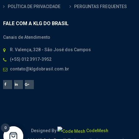
POLÍTICA DE PRIVACIDADE
PERGUNTAS FREQUENTES
FALE COM A KLG DO BRASIL
Canais de Atendimento
R. Valença, 328 - São José dos Campos
(+55) 012 3917-3952
contato@klgdobrasil.com.br
0
0
Designed By
CodeMesh