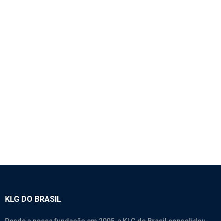
1530 – CABO DO ENROLADOR PAT 3 VIAS +
MALHA
Br250 ~ Br800
,
Qy25K ~ Qy70K
,
Qy25K-I ~ Qy70K-I
,
Qy30V ~
Qy70V
,
Sany
,
Stc25 ~ Stc75
,
Stc250 ~ Stc800
,
Xcmg
,
Xct35Br ~
Xct90Br
,
Zmc25 ~ Zmc85
,
Zoomlion
KLG DO BRASIL