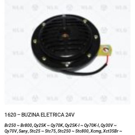
1620 – BUZINA ELETRICA 24V
Br250 ~ Br800
,
Qy25K ~ Qy70K
,
Qy25K-I ~ Qy70K-I
,
Qy30V ~
Qy70V
,
Sany
,
Stc25 ~ Stc75
,
Stc250 ~ Stc800
,
Xcmg
,
Xct35Br ~