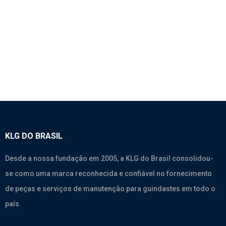
XCMG
Qy25K ~ Qy70K
,
Qy25K-I ~ Qy70K-I
,
Xcmg
KLG DO BRASIL
Desde a nossa fundação em 2005, a KLG do Brasil consolidou-
se como uma marca reconhecida e confiável no fornecimento
de peças e serviços de manutenção para guindastes em todo o
país.