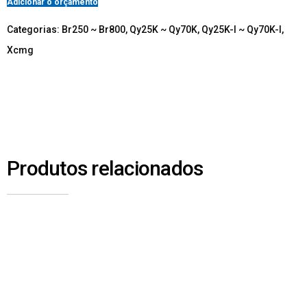
Adicionar o orçamento
Categorias:
Br250 ~ Br800
,
Qy25K ~ Qy70K
,
Qy25K-I ~ Qy70K-I
,
Xcmg
Produtos relacionados