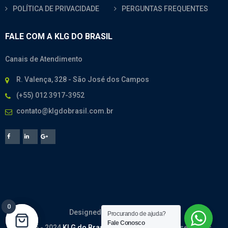
POLÍTICA DE PRIVACIDADE
PERGUNTAS FREQUENTES
FALE COM A KLG DO BRASIL
Canais de Atendimento
R. Valença, 328 - São José dos Campos
(+55) 012 3917-3952
contato@klgdobrasil.com.br
0
0
Designed By
CodeMesh
Procurando de ajuda?
Fale Conosco
© 2005 - 2024
KLG do Brasil
. Todos os direitos reservados.