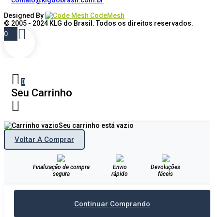
contato@klgdobrasil.com.br
Designed By
CodeMesh
© 2005 - 2024
KLG do Brasil
. Todos os direitos reservados.
0
0
Seu Carrinho
Seu carrinho está vazio
Voltar A Comprar
Finalização de compra
Envio
Devoluções
segura
rápido
fáceis
Continuar Comprando