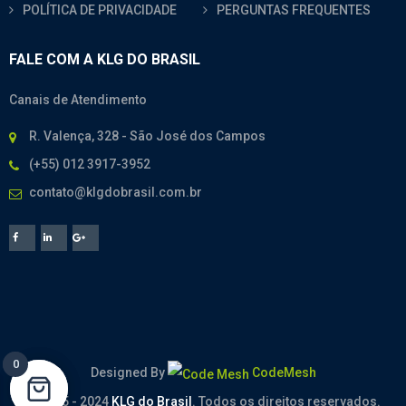
POLÍTICA DE PRIVACIDADE
PERGUNTAS FREQUENTES
FALE COM A KLG DO BRASIL
Canais de Atendimento
R. Valença, 328 - São José dos Campos
(+55) 012 3917-3952
contato@klgdobrasil.com.br
0
0
Designed By
CodeMesh
© 2005 - 2024
KLG do Brasil
. Todos os direitos reservados.