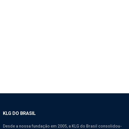
1821 – DEFLETOR DE AR ESQUERDO –
SINOTRUK A7
SEM CATEGORIA
KLG DO BRASIL
Desde a nossa fundação em 2005, a KLG do Brasil consolidou-