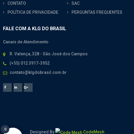
CONTATO
SAC
POLÍTICA DE PRIVACIDADE
PERGUNTAS FREQUENTES
FALE COM A KLG DO BRASIL
Canais de Atendimento
R. Valença, 328 - São José dos Campos
(+55) 012 3917-3952
contato@klgdobrasil.com.br
0
0
Designed By
CodeMesh