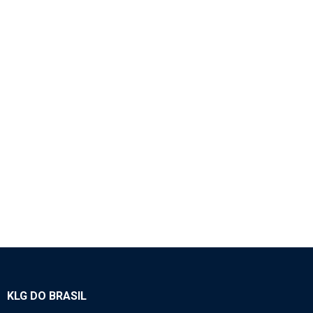
1894 – CABO HC P/ CAIXA DE PASSAGEM 1M –
HIRSCHMANN – P
SEM CATEGORIA
KLG DO BRASIL