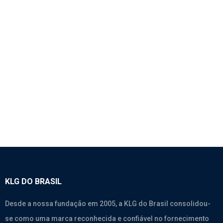
1758 – LANTERNA DO TETO TRASEIRA –
SINOTRUK HOWO 380
SEM CATEGORIA
KLG DO BRASIL
Desde a nossa fundação em 2005, a KLG do Brasil consolidou-
se como uma marca reconhecida e confiável no fornecimento