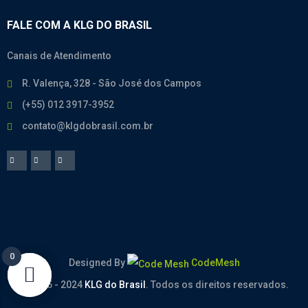
FALE COM A KLG DO BRASIL
Canais de Atendimento
R. Valença, 328 - São José dos Campos
(+55) 012 3917-3952
contato@klgdobrasil.com.br
0
0
Designed By
CodeMesh
© 2005 - 2024
KLG do Brasil
. Todos os direitos reservados.