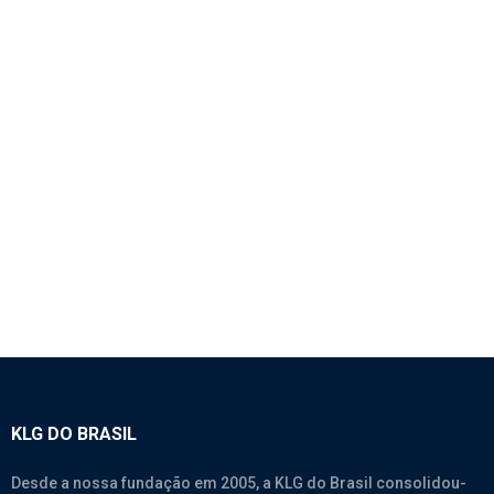
1813 – BOMBA DE DIREÇÃO HIDRÁULICA –
SINOTRUK A7
SEM CATEGORIA
KLG DO BRASIL
Desde a nossa fundação em 2005, a KLG do Brasil consolidou-