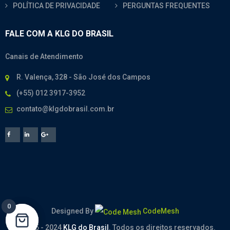
POLÍTICA DE PRIVACIDADE
PERGUNTAS FREQUENTES
FALE COM A KLG DO BRASIL
Canais de Atendimento
R. Valença, 328 - São José dos Campos
(+55) 012 3917-3952
contato@klgdobrasil.com.br
0
0
Designed By
CodeMesh
© 2005 - 2024
KLG do Brasil
. Todos os direitos reservados.