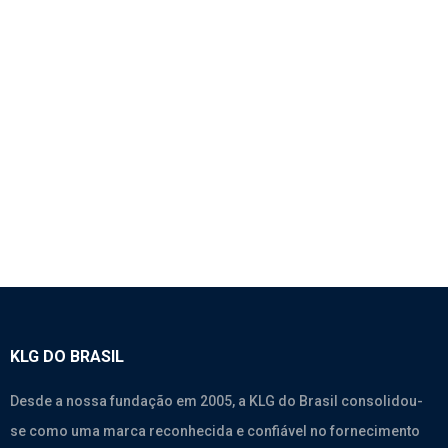
1763 – MANG. DO INTERCOOLER RETA COM 6
GOMOS E ESPAÇADOR NAS PONTAS -
SINOTRUK
SEM CATEGORIA
KLG DO BRASIL
Desde a nossa fundação em 2005, a KLG do Brasil consolidou-
se como uma marca reconhecida e confiável no fornecimento