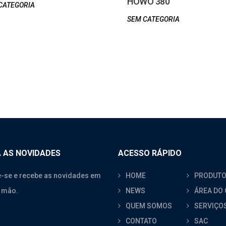
HOWO 380
CATEGORIA
SEM CATEGORIA
 AS NOVIDADES
ACESSO RÁPIDO
-se e recebe as novidades em
HOME
PRODUT
 mão.
NEWS
ÁREA DO 
QUEM SOMOS
SERVIÇO
CONTATO
SAC