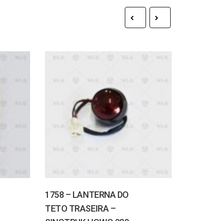
1758 – LANTERNA DO
1823 – 
TETO TRASEIRA –
ESTRIBO