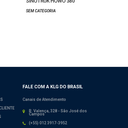
SINOTRUK HOWO 380
ESQUERD
SEM CATEGORIA
SEM CATE
FALE COM A KLG DO BRASIL
OS
Canais de Atendimento
CLIENTE
R. Valença, 328 - São José dos
Campos
S
(+55) 012 3917-3952