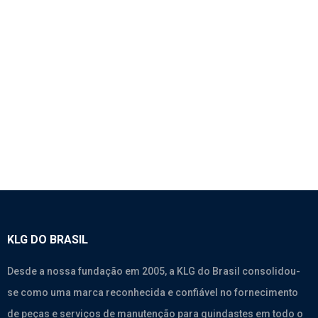
1817 – CAMA INFERIOR – SINOTRUK A7
SEM CATEGORIA
KLG DO BRASIL
Desde a nossa fundação em 2005, a KLG do Brasil consolidou-
se como uma marca reconhecida e confiável no fornecimento
de peças e serviços de manutenção para guindastes em todo o