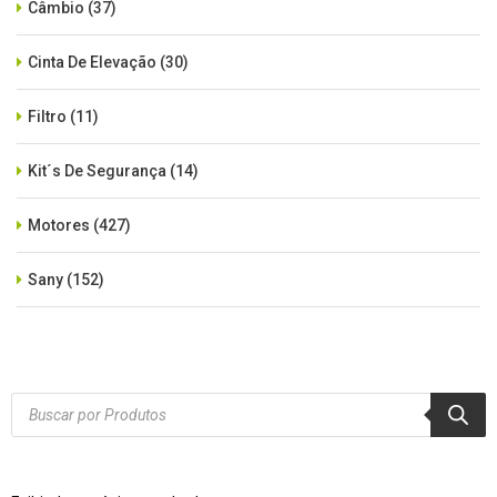
Câmbio
(37)
Cinta De Elevação
(30)
Filtro
(11)
Kit´s De Segurança
(14)
Motores
(427)
Sany
(152)
SEM CATEGORIA
(515)
Xcmg
(425)
Products
search
Zoomlion
(84)