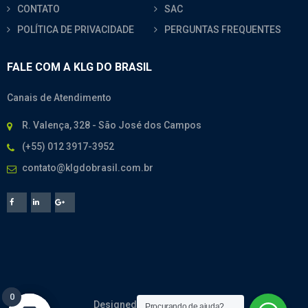
CONTATO
SAC
POLÍTICA DE PRIVACIDADE
PERGUNTAS FREQUENTES
FALE COM A KLG DO BRASIL
Canais de Atendimento
R. Valença, 328 - São José dos Campos
(+55) 012 3917-3952
contato@klgdobrasil.com.br
0
0
Designed By
CodeMesh
Procurando de ajuda?