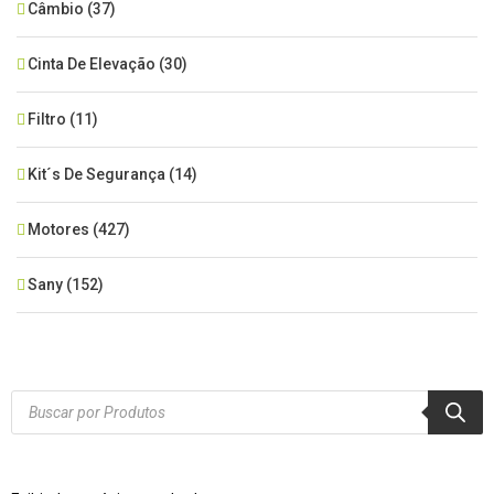
Câmbio
(37)
Cinta De Elevação
(30)
Filtro
(11)
Kit´s De Segurança
(14)
Motores
(427)
Sany
(152)
SEM CATEGORIA
(515)
Xcmg
(425)
Products
search
Zoomlion
(84)